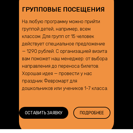
ГРУППОВЫЕ ПОСЕЩЕНИЯ
На любую программу можно прийти
группой детей, например, всем
классом. Для групп от 15 человек
действует специальное предложение
— 1290 рублей. С организацией визита
вам поможет наш менеджер: от выбора
направления до переноса билетов.
Хорошая идея — провести у нас
праздник Февромарт для
дошкольников или учеников 1-7 класса.
ОСТАВИТЬ ЗАЯВКУ
ПОДРОБНЕЕ